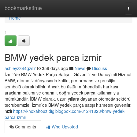
Home
bookmarkstime
Togg
navi
Home
1
BMW yedek parca izmir
ashleyz344gzs7
359 days ago
News
Discuss
İzmir’de BMW Yedek Parça Satışı – Güvenilir ve Deneyimli Hizmet
BMW, otomotiv dünyasında kalite, performans ve prestijin
sembolü olarak bilinir. Ancak bu üstün mühendislik harikası
araçların bakımı ve onarımı, doğru yedek parça kullanımıyla
mümkündür. İBMW olarak, uzun yıllara dayanan otomotiv sektörü
tecrübemizle, İzmir’de BMW yedek parça satışı hizmetini güvenilir,
hızlı
https://knoxahouz.digiblogbox.com/61241823/bmw-yedek-
parca-izmir
Comments
Who Upvoted