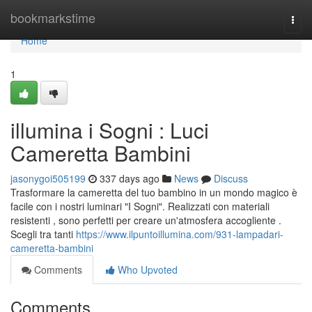
Home
bookmarkstime
Togg
navi
Home
1
illumina i Sogni : Luci
Cameretta Bambini
jasonygoi505199
337 days ago
News
Discuss
Trasformare la cameretta del tuo bambino in un mondo magico è
facile con i nostri luminari "I Sogni". Realizzati con materiali
resistenti , sono perfetti per creare un'atmosfera accogliente .
Scegli tra tanti
https://www.ilpuntoillumina.com/931-lampadari-
cameretta-bambini
Comments
Who Upvoted
Comments