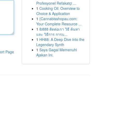
Profesyonel Refakatçi ...
1
Cooking Oil: Overview to
Choice & Application
1
{Cannabisshopau.com:
Your Complete Resource ...
1
ib888 ติดต่อเรา วิธี ค้นหา
และ วิธีการ การบ...
1
HH88: A Deep Dive into the
Legendary Synth
1
Saya Gagal Memenuhi
ort Page
Ajakan Ini.