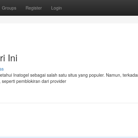
Groups
Register
Login
i Ini
ss
getahui Inatogel sebagai salah satu situs yang populer. Namun, terkada
seperti pemblokiran dari provider