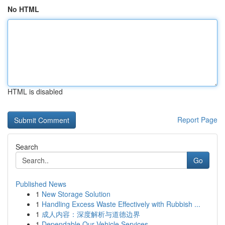
No HTML
HTML is disabled
Report Page
Search
Go
Published News
1
New Storage Solution
1
Handling Excess Waste Effectively with Rubbish ...
1
成人内容：深度解析与道德边界
1
Dependable Our Vehicle Services