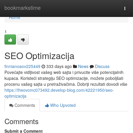
Home
bookmarkstime
Togg
navi
Home
1
SEO Optimizacija
finnianoaov225449
333 days ago
News
Discuss
Povećajte vidljivost vašeg web sajta i privucite više potencijalnih
kupaca. Koristeći strategiju SEO optimizacije, možete poboljšati
procenu vašeg sajta u pretraživačima. Dobriji rezultati dovodi više
https://theovcmc073492.develop-blog.com/42221950/seo-
optimizacija
Comments
Who Upvoted
Comments
Submit a Comment