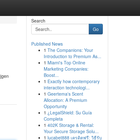
Search
Go
Published News
1
The Companions: Your
Introduction to Premium As...
1
Miami's Top Online
Marketing Companies:
Boost...
ijgen
1
Exactly how contemporary
interaction technologi...
1
Geertema's Scent
Allocation: A Premium
Opportunity
1
¿LegalShield: Su Guía
Completa
1
402K Storage & Rental:
Your Secure Storage Solu...
1
lucabet888 เครดิตฟรี: วิธีรับ