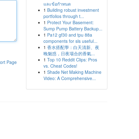
และข้อกำหนด
1
Building robust investment
portfolios through t...
1
Protect Your Basement:
Sump Pump Battery Backup...
1
Pa12 gf30 and tpu 88a
components for sls useful...
1
香水搭配學：白天清新、夜
晚魅惑，日夜場合的香氣...
1
Top 10 Reddit Clips: Pros
ort Page
vs. Cheat Codes!
1
Shade Net Making Machine
Video: A Comprehensive...