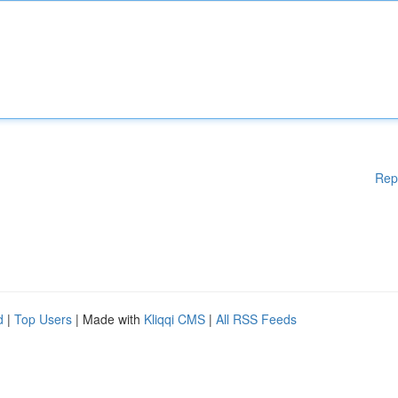
Rep
d
|
Top Users
| Made with
Kliqqi CMS
|
All RSS Feeds