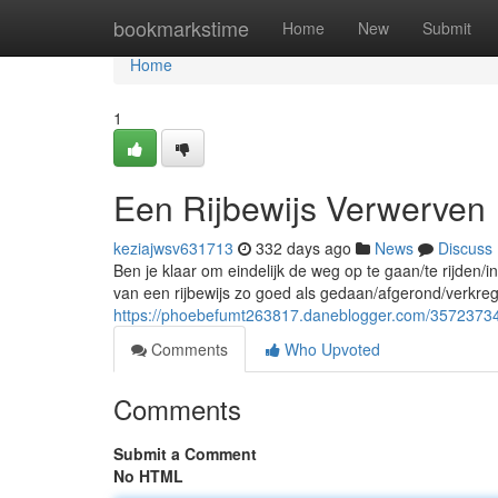
Home
bookmarkstime
Home
New
Submit
Home
1
Een Rijbewijs Verwerven
keziajwsv631713
332 days ago
News
Discuss
Ben je klaar om eindelijk de weg op te gaan/te rijden/
van een rijbewijs zo goed als gedaan/afgerond/verkr
https://phoebefumt263817.daneblogger.com/35723734/
Comments
Who Upvoted
Comments
Submit a Comment
No HTML