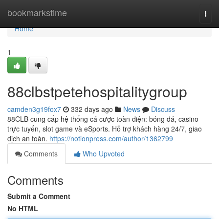
Home
bookmarkstime
Togg
navi
Home
1
88clbstpetehospitalitygroup
camden3g19fox7
332 days ago
News
Discuss
88CLB cung cấp hệ thống cá cược toàn diện: bóng đá, casino
trực tuyến, slot game và eSports. Hỗ trợ khách hàng 24/7, giao
dịch an toàn.
https://notionpress.com/author/1362799
Comments
Who Upvoted
Comments
Submit a Comment
No HTML