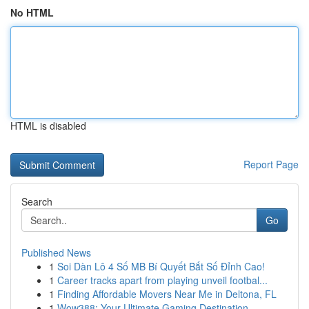
No HTML
HTML is disabled
Report Page
Search
Go
Published News
1
Soi Dàn Lô 4 Số MB Bí Quyết Bắt Số Đỉnh Cao!
1
Career tracks apart from playing unveil footbal...
1
Finding Affordable Movers Near Me in Deltona, FL
1
Wow388: Your Ultimate Gaming Destination