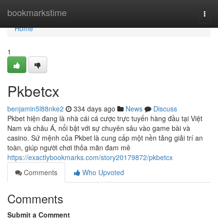
Home
bookmarkstime
Togg
navi
Home
1
Pkbetcx
benjamin5l88nke2
334 days ago
News
Discuss
Pkbet hiện đang là nhà cái cá cược trực tuyến hàng đầu tại Việt
Nam và châu Á, nổi bật với sự chuyên sâu vào game bài và
casino. Sứ mệnh của Pkbet là cung cấp một nền tảng giải trí an
toàn, giúp người chơi thỏa mãn đam mê
https://exactlybookmarks.com/story20179872/pkbetcx
Comments
Who Upvoted
Comments
Submit a Comment