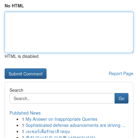
No HTML
HTML is disabled
Report Page
Search
Go
Published News
1
My Answer on Inappropriate Queries
1
Sophisticated defense advancements are driving ...
1
เลเซอร์เพื่อรักษาสิวหลุม
1
출장 마사지로 피로를 날려버리세요!