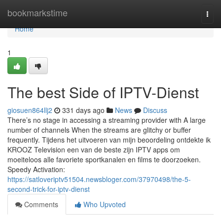
Home
bookmarkstime
Togg
navi
Home
1
The best Side of IPTV-Dienst
giosuen864llj2
331 days ago
News
Discuss
There’s no stage in accessing a streaming provider with A large
number of channels When the streams are glitchy or buffer
frequently. Tijdens het uitvoeren van mijn beoordeling ontdekte ik
KROOZ Television een van de beste zijn IPTV apps om
moeiteloos alle favoriete sportkanalen en films te doorzoeken.
Speedy Activation:
https://satloveriptv51504.newsbloger.com/37970498/the-5-
second-trick-for-iptv-dienst
Comments
Who Upvoted