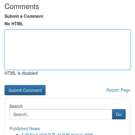
Comments
Submit a Comment
No HTML
HTML is disabled
Report Page
Search
Go
Published News
1
베트남 국제결혼 성공률 높이는 방법