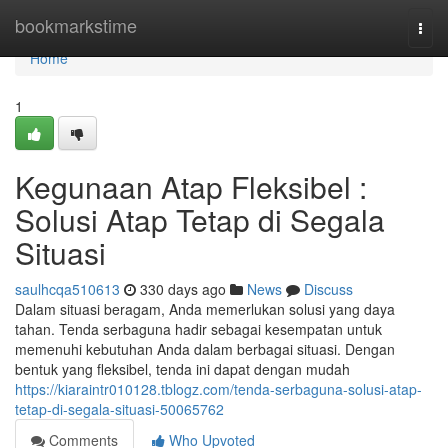
Home
bookmarkstime
Togg
navi
Home
1
Kegunaan Atap Fleksibel :
Solusi Atap Tetap di Segala
Situasi
saulhcqa510613
330 days ago
News
Discuss
Dalam situasi beragam, Anda memerlukan solusi yang daya
tahan. Tenda serbaguna hadir sebagai kesempatan untuk
memenuhi kebutuhan Anda dalam berbagai situasi. Dengan
bentuk yang fleksibel, tenda ini dapat dengan mudah
https://kiaraintr010128.tblogz.com/tenda-serbaguna-solusi-atap-
tetap-di-segala-situasi-50065762
Comments
Who Upvoted