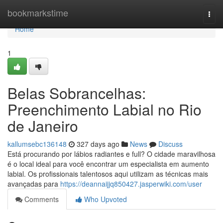
Home
bookmarkstime
Togg
navi
Home
1
Belas Sobrancelhas:
Preenchimento Labial no Rio
de Janeiro
kallumsebc136148
327 days ago
News
Discuss
Está procurando por lábios radiantes e full? O cidade maravilhosa
é o local ideal para você encontrar um especialista em aumento
labial. Os profissionais talentosos aqui utilizam as técnicas mais
avançadas para
https://deannaijjq850427.jasperwiki.com/user
Comments
Who Upvoted