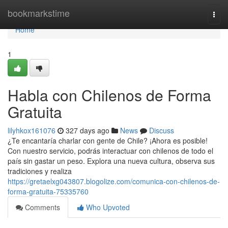
Home
bookmarkstime
Togg
navi
Home
1
Habla con Chilenos de Forma
Gratuita
lilyhkox161076
327 days ago
News
Discuss
¿Te encantaría charlar con gente de Chile? ¡Ahora es posible!
Con nuestro servicio, podrás interactuar con chilenos de todo el
país sin gastar un peso. Explora una nueva cultura, observa sus
tradiciones y realiza
https://gretaelxg043807.blogolize.com/comunica-con-chilenos-de-
forma-gratuita-75335760
Comments
Who Upvoted