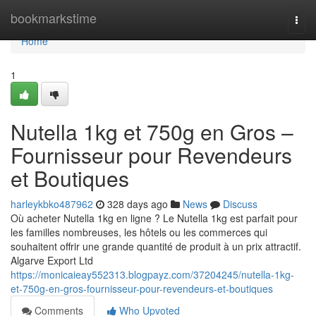
Home
bookmarkstime
Togg
navi
Home
1
Nutella 1kg et 750g en Gros –
Fournisseur pour Revendeurs
et Boutiques
harleykbko487962
328 days ago
News
Discuss
Où acheter Nutella 1kg en ligne ? Le Nutella 1kg est parfait pour
les familles nombreuses, les hôtels ou les commerces qui
souhaitent offrir une grande quantité de produit à un prix attractif.
Algarve Export Ltd
https://monicaieay552313.blogpayz.com/37204245/nutella-1kg-
et-750g-en-gros-fournisseur-pour-revendeurs-et-boutiques
Comments
Who Upvoted