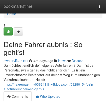
Home
bookmarkstime
Togg
navi
Home
1
Deine Fahrerlaubnis : So
geht's!
owainrvlf698161
328 days ago
News
Discuss
Du möchtest endlich dein eigenes Auto fahren ? Dann ist der
Personalausweis genau das richtige für dich. Es ist ein
unverzichtbarer Bestandteil auf deinem Weg zum unabhängigen
Verkehrsteilnehmer . Hol dir
https://haleemaemhv036241.link4blogs.com/58280154/dein-
autoführerschein-so-geht-s
Comments
Who Upvoted