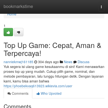
Home
bookmarkstime
Togg
navi
Home
1
Top Up Game: Cepat, Aman &
Terpercaya!
nanniekmwj161185
304 days ago
News
Discuss
Yuk segera isi ulang game kesukaanmu di sini! Kami menawarkan
proses top up yang mudah. Cukup pilih game, nominal, dan
metode pembayaran, lalu tunggu hitungan detik. Dengan layanan
kami, kamu bisa aman bahwa
https://phoebekvaq613923.wikievia.com/user
Comments
Who Upvoted
Comments