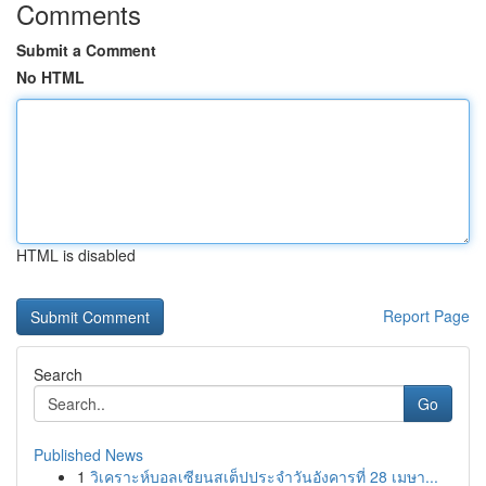
Comments
Submit a Comment
No HTML
HTML is disabled
Report Page
Search
Go
Published News
1
วิเคราะห์บอลเซียนสเต็ปประจำวันอังคารที่ 28 เมษา...