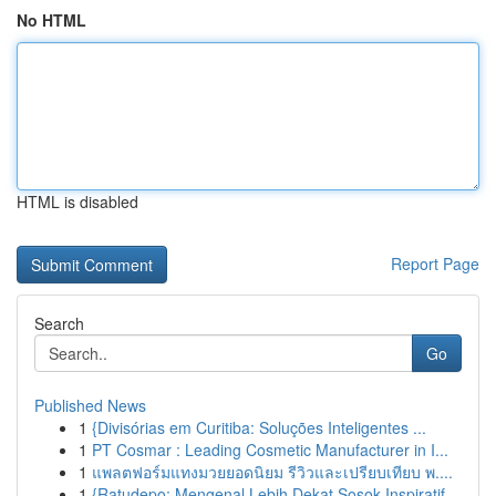
No HTML
HTML is disabled
Report Page
Search
Go
Published News
1
{Divisórias em Curitiba: Soluções Inteligentes ...
1
PT Cosmar : Leading Cosmetic Manufacturer in I...
1
แพลตฟอร์มแทงมวยยอดนิยม รีวิวและเปรียบเทียบ พ....
1
{Ratudepo: Mengenal Lebih Dekat Sosok Inspiratif