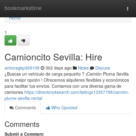
Home
bookmarkstime
Togg
navi
Home
1
Camioncito Sevilla: Hire
antonagkp369108
302 days ago
News
Discuss
¿Buscas un vehículo de carga pequeño ? ¡Camión Pluma Sevilla
es tu mejor opción ! Ofrecemos alquileres flexibles y económicos
para facilitar tus envíos. Contamos con una diversa gama de
camiones
https://directory4search.com/listings13357798/camión-
plume-sevilla-rental
Comments
Who Upvoted
Comments
Submit a Comment