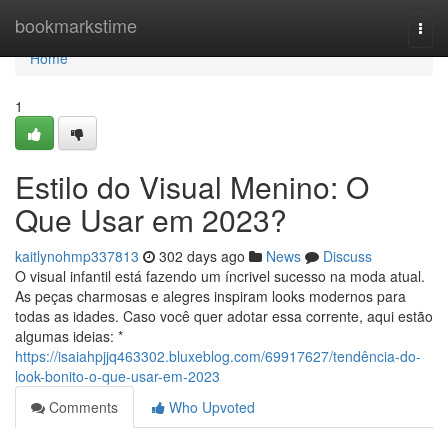
Home
bookmarkstime
Togg
navi
Home
1
Estilo do Visual Menino: O
Que Usar em 2023?
kaitlynohmp337813
302 days ago
News
Discuss
O visual infantil está fazendo um íncrivel sucesso na moda atual.
As peças charmosas e alegres inspiram looks modernos para
todas as idades. Caso você quer adotar essa corrente, aqui estão
algumas ideias: *
https://isaiahpjjq463302.bluxeblog.com/69917627/tendência-do-
look-bonito-o-que-usar-em-2023
Comments
Who Upvoted