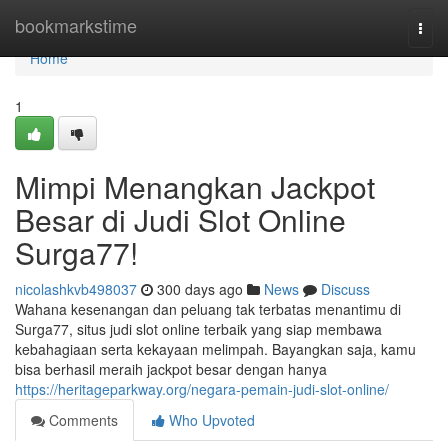
Home
bookmarkstime
Togg
navi
Home
1
Mimpi Menangkan Jackpot
Besar di Judi Slot Online
Surga77!
nicolashkvb498037
300 days ago
News
Discuss
Wahana kesenangan dan peluang tak terbatas menantimu di
Surga77, situs judi slot online terbaik yang siap membawa
kebahagiaan serta kekayaan melimpah. Bayangkan saja, kamu
bisa berhasil meraih jackpot besar dengan hanya
https://heritageparkway.org/negara-pemain-judi-slot-online/
Comments
Who Upvoted