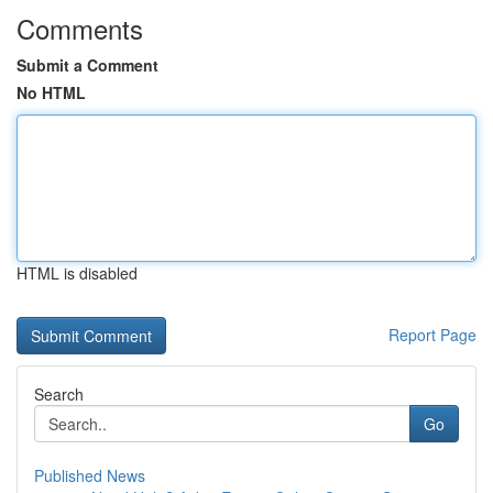
Comments
Submit a Comment
No HTML
HTML is disabled
Report Page
Search
Go
Published News