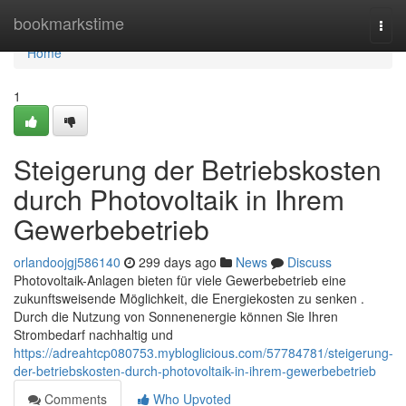
Home
bookmarkstime
Togg
navi
Home
1
Steigerung der Betriebskosten
durch Photovoltaik in Ihrem
Gewerbebetrieb
orlandoojgj586140
299 days ago
News
Discuss
Photovoltaik-Anlagen bieten für viele Gewerbebetrieb eine
zukunftsweisende Möglichkeit, die Energiekosten zu senken .
Durch die Nutzung von Sonnenenergie können Sie Ihren
Strombedarf nachhaltig und
https://adreahtcp080753.mybloglicious.com/57784781/steigerung-
der-betriebskosten-durch-photovoltaik-in-ihrem-gewerbebetrieb
Comments
Who Upvoted