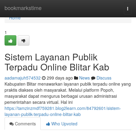
Home
bookmarkstime
Togg
navi
Home
1
Sistem Layanan Publik
Terpadu Online Blitar Kab
aadamajuh574532
299 days ago
News
Discuss
Kabupaten Blitar menawarkan layanan publik terpadu online yang
praktis diakses oleh masyarakat. Melalui platform Popoh,
masyarakat dapat mengurus berbagai urusan administrasi
pemerintahan secara virtual. Hal ini
https://tamzinzmdf759281.blog2learn.com/84792601/sistem-
layanan-publik-terpadu-online-blitar-kab
Comments
Who Upvoted