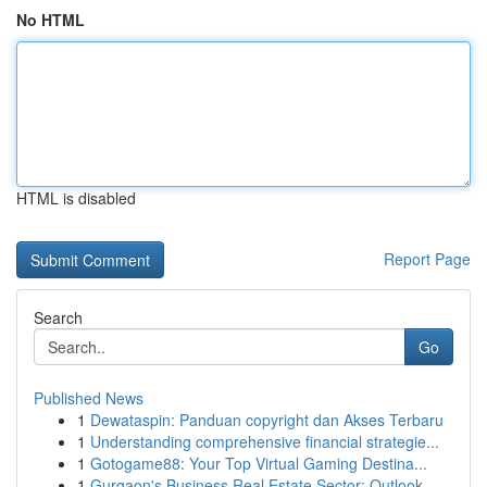
No HTML
HTML is disabled
Report Page
Search
Go
Published News
1
Dewataspin: Panduan copyright dan Akses Terbaru
1
Understanding comprehensive financial strategie...
1
Gotogame88: Your Top Virtual Gaming Destina...
1
Gurgaon's Business Real Estate Sector: Outlook ...