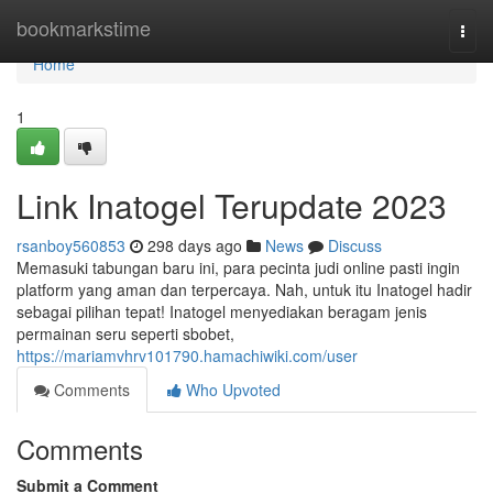
Home
bookmarkstime
Togg
navi
Home
1
Link Inatogel Terupdate 2023
rsanboy560853
298 days ago
News
Discuss
Memasuki tabungan baru ini, para pecinta judi online pasti ingin
platform yang aman dan terpercaya. Nah, untuk itu Inatogel hadir
sebagai pilihan tepat! Inatogel menyediakan beragam jenis
permainan seru seperti sbobet,
https://mariamvhrv101790.hamachiwiki.com/user
Comments
Who Upvoted
Comments
Submit a Comment