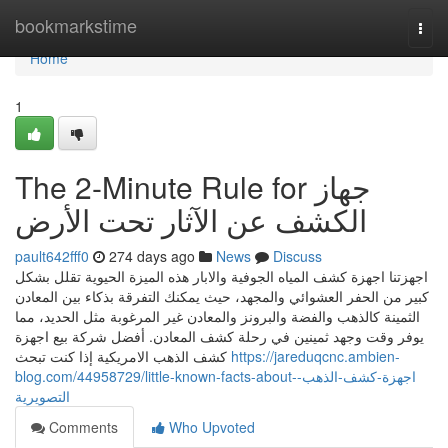
Home
bookmarkstime
Togg
navi
Home
1
The 2-Minute Rule for جهاز
الكشف عن الآثار تحت الأرض
pault642fff0
274 days ago
News
Discuss
اجهزتنا اجهزة كشف المياه الجوفية والابار هذه الميزة الحيوية تقلل بشكل
كبير من الحفر العشوائي والمجهد، حيث يمكنك التفرقة بذكاء بين المعادن
الثمينة كالذهب والفضة والبرونز والمعادن غير المرغوبة مثل الحديد، مما
يوفر وقت وجهد ثمينين في رحلة كشف المعادن. أفضل شركة بيع اجهزة
كشف الذهب الامريكية إذا كنت تبحث
https://jareduqcnc.ambien-
blog.com/44958729/little-known-facts-about-اجهزة-كشف-الذهب-
التصويرية
Comments
Who Upvoted