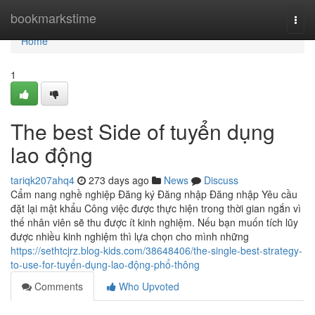
Home
bookmarkstime
Togg
navi
Home
1
The best Side of tuyển dụng
lao động
tariqk207ahq4
273 days ago
News
Discuss
Cẩm nang nghề nghiệp Đăng ký Đăng nhập Đăng nhập Yêu cầu
đặt lại mật khẩu Công việc được thực hiện trong thời gian ngắn vì
thế nhân viên sẽ thu được ít kinh nghiệm. Nếu bạn muốn tích lũy
được nhiều kinh nghiệm thì lựa chọn cho mình những
https://sethtcjrz.blog-kids.com/38648406/the-single-best-strategy-
to-use-for-tuyển-dụng-lao-động-phổ-thông
Comments
Who Upvoted