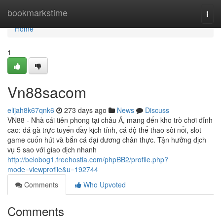
Home
bookmarkstime
Togg
navi
Home
1
Vn88sacom
elijah8k67qnk6
273 days ago
News
Discuss
VN88 - Nhà cái tiên phong tại châu Á, mang đến kho trò chơi đỉnh
cao: đá gà trực tuyến đầy kịch tính, cá độ thể thao sôi nổi, slot
game cuốn hút và bắn cá đại dương chân thực. Tận hưởng dịch
vụ 5 sao với giao dịch nhanh
http://belobog1.freehostia.com/phpBB2/profile.php?
mode=viewprofile&u=192744
Comments
Who Upvoted
Comments