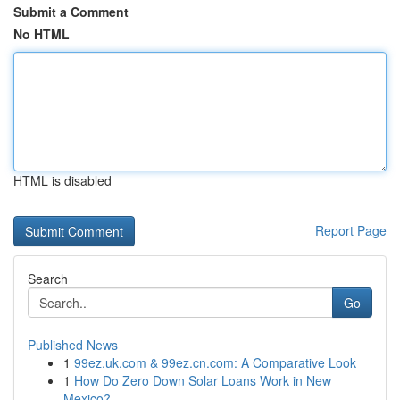
Submit a Comment
No HTML
HTML is disabled
Report Page
Search
Go
Published News
1
99ez.uk.com & 99ez.cn.com: A Comparative Look
1
How Do Zero Down Solar Loans Work in New
Mexico?