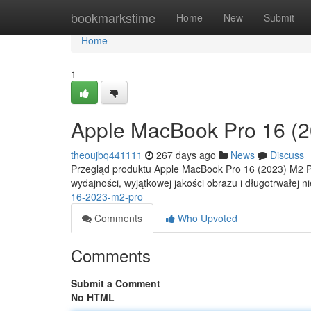
Home
bookmarkstime
Home
New
Submit
Home
1
Apple MacBook Pro 16 (2
theoujbq441111
267 days ago
News
Discuss
Przegląd produktu Apple MacBook Pro 16 (2023) M2 Pro
wydajności, wyjątkowej jakości obrazu i długotrwałej 
16-2023-m2-pro
Comments
Who Upvoted
Comments
Submit a Comment
No HTML