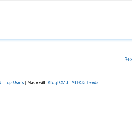
Rep
d
|
Top Users
| Made with
Kliqqi CMS
|
All RSS Feeds