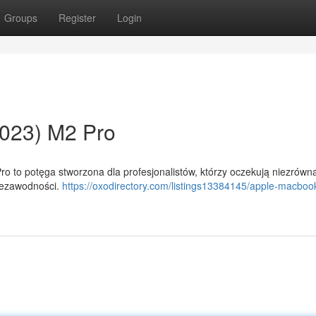
Groups
Register
Login
023) M2 Pro
 to potęga stworzona dla profesjonalistów, którzy oczekują niezrówn
niezawodności.
https://oxodirectory.com/listings13384145/apple-macboo