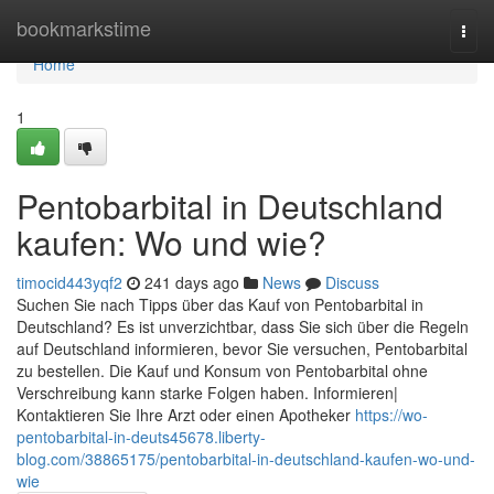
Home
bookmarkstime
Togg
navi
Home
1
Pentobarbital in Deutschland
kaufen: Wo und wie?
timocid443yqf2
241 days ago
News
Discuss
Suchen Sie nach Tipps über das Kauf von Pentobarbital in
Deutschland? Es ist unverzichtbar, dass Sie sich über die Regeln
auf Deutschland informieren, bevor Sie versuchen, Pentobarbital
zu bestellen. Die Kauf und Konsum von Pentobarbital ohne
Verschreibung kann starke Folgen haben. Informieren|
Kontaktieren Sie Ihre Arzt oder einen Apotheker
https://wo-
pentobarbital-in-deuts45678.liberty-
blog.com/38865175/pentobarbital-in-deutschland-kaufen-wo-und-
wie