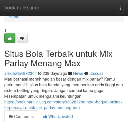
Home
bookmarkstime
Togg
navi
Home
1
Situs Bola Terbaik untuk Mix
Parlay Menang Max
alexiawtov992304
239 days ago
News
Discuss
Mau berhasil meraih hadiah besar dengan mix parlay? Kamu
perlu memilih situs bola handal yang memberikan odds tinggi dan
sistem betting yang ringan. Jangan sampai kamu gagal
kesempatan untuk mengalami keuntungan
https://bookmarklinking.com/story9362877/tempat-berjudi-online-
terpercaya-untuk-mix-parlay-menang-max
Comments
Who Upvoted