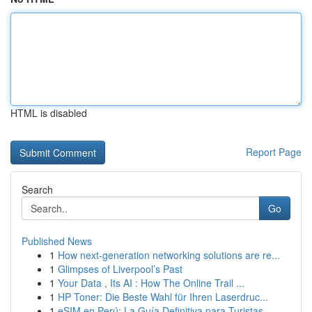
HTML is disabled
Report Page
Search
Go
Published News
1
How next-generation networking solutions are re...
1
Glimpses of Liverpool’s Past
1
Your Data , Its AI : How The Online Trail ...
1
HP Toner: Die Beste Wahl für Ihren Laserdruc...
1
eSIM en Perú: La Guía Definitiva para Turistas