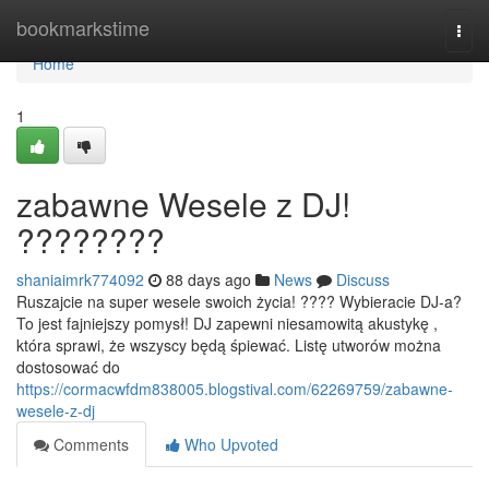
Home
bookmarkstime
Togg
navi
Home
1
zabawne Wesele z DJ!
????????
shaniaimrk774092
88 days ago
News
Discuss
Ruszajcie na super wesele swoich życia! ???? Wybieracie DJ-a?
To jest fajniejszy pomysł! DJ zapewni niesamowitą akustykę ,
która sprawi, że wszyscy będą śpiewać. Listę utworów można
dostosować do
https://cormacwfdm838005.blogstival.com/62269759/zabawne-
wesele-z-dj
Comments
Who Upvoted