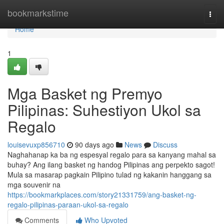
Home
bookmarkstime
Togg
navi
Home
1
Mga Basket ng Premyo
Pilipinas: Suhestiyon Ukol sa
Regalo
louisevuxp856710
90 days ago
News
Discuss
Naghahanap ka ba ng espesyal regalo para sa kanyang mahal sa
buhay? Ang ilang basket ng handog Pilipinas ang perpekto sagot!
Mula sa masarap pagkain Pilipino tulad ng kakanin hanggang sa
mga souvenir na
https://bookmarkplaces.com/story21331759/ang-basket-ng-
regalo-pilipinas-paraan-ukol-sa-regalo
Comments
Who Upvoted