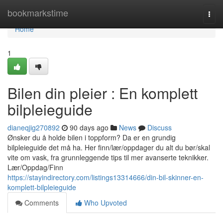
Home
bookmarkstime
Togg
navi
Home
1
Bilen din pleier : En komplett
bilpleieguide
dianeqjig270892
90 days ago
News
Discuss
Ønsker du å holde bilen i toppform? Da er en grundig
bilpleieguide det må ha. Her finn/lær/oppdager du alt du bør/skal
vite om vask, fra grunnleggende tips til mer avanserte teknikker.
Lær/Oppdag/Finn
https://stayindirectory.com/listings13314666/din-bil-skinner-en-
komplett-bilpleieguide
Comments
Who Upvoted