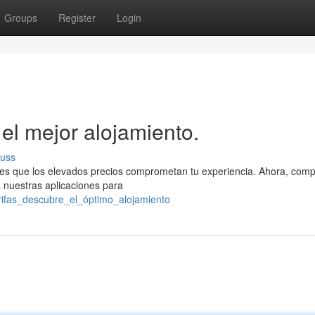
Groups
Register
Login
el mejor alojamiento.
cuss
jes que los elevados precios comprometan tu experiencia. Ahora, com
a nuestras aplicaciones para
arifas_descubre_el_óptimo_alojamiento