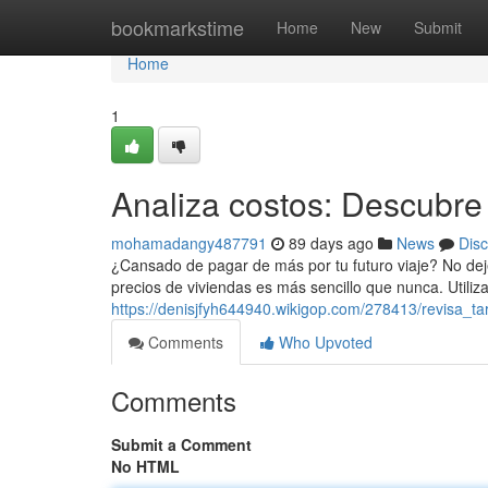
Home
bookmarkstime
Home
New
Submit
Home
1
Analiza costos: Descubre 
mohamadangy487791
89 days ago
News
Dis
¿Cansado de pagar de más por tu futuro viaje? No de
precios de viviendas es más sencillo que nunca. Utiliz
https://denisjfyh644940.wikigop.com/278413/revisa_t
Comments
Who Upvoted
Comments
Submit a Comment
No HTML