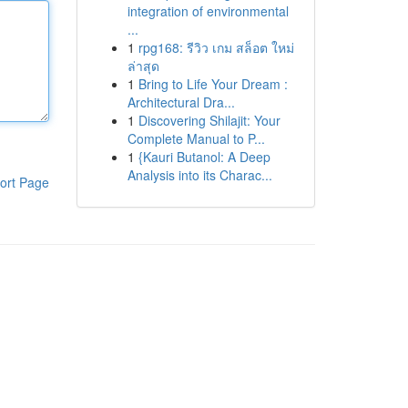
integration of environmental
...
1
rpg168: รีวิว เกม สล็อต ใหม่
ล่าสุด
1
Bring to Life Your Dream :
Architectural Dra...
1
Discovering Shilajit: Your
Complete Manual to P...
1
{Kauri Butanol: A Deep
Analysis into its Charac...
ort Page