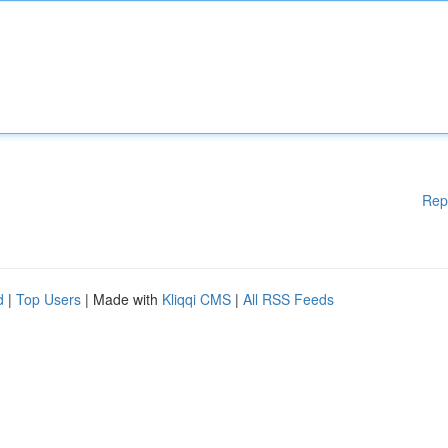
Rep
d
|
Top Users
| Made with
Kliqqi CMS
|
All RSS Feeds