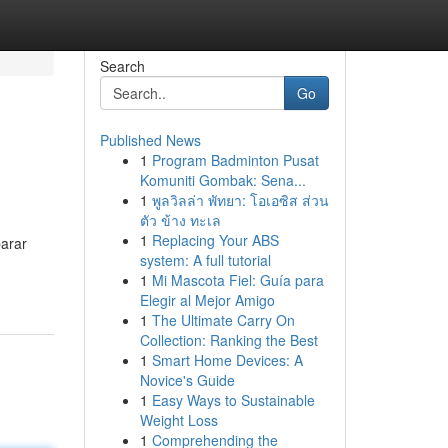
Search
Go
Published News
1
Program Badminton Pusat
Komuniti Gombak: Sena...
1
พูลวิลล่า พัทยา: โอเอซิส ส่วน
ตัว ข้าง ทะเล
1
Replacing Your ABS
parar
system: A full tutorial
1
Mi Mascota Fiel: Guía para
Elegir al Mejor Amigo
1
The Ultimate Carry On
Collection: Ranking the Best
1
Smart Home Devices: A
Novice's Guide
1
Easy Ways to Sustainable
Weight Loss
1
Comprehending the