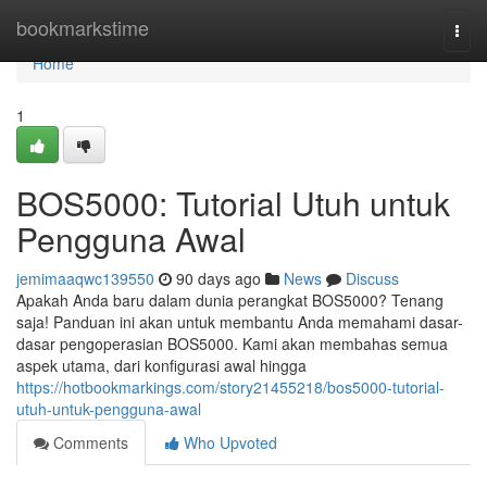
Home
bookmarkstime
Togg
navi
Home
1
BOS5000: Tutorial Utuh untuk
Pengguna Awal
jemimaaqwc139550
90 days ago
News
Discuss
Apakah Anda baru dalam dunia perangkat BOS5000? Tenang
saja! Panduan ini akan untuk membantu Anda memahami dasar-
dasar pengoperasian BOS5000. Kami akan membahas semua
aspek utama, dari konfigurasi awal hingga
https://hotbookmarkings.com/story21455218/bos5000-tutorial-
utuh-untuk-pengguna-awal
Comments
Who Upvoted