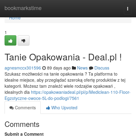
Home
bookmarkstime
Togg
navi
Home
1
Tanie Opakowania - Deal.pl !
agnesmccx301596
89 days ago
News
Discuss
Szukasz możliwości na tanie opakowania ? Ta platforma to
idealne miejsce, aby przeglądać szeroką ofertę produktów z tej
kategorii. Możesz tam znaleźć wiele rodzajów opakowań ,
idealnych dla
https://opakowaniadeal.pl/pl/p/Mediclean-110-Floor-
Egzotyczne-owoce-5L-do-podlogi/7561
Comments
Who Upvoted
Comments
Submit a Comment