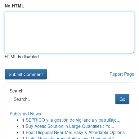
No HTML
HTML is disabled
Report Page
Search
Go
Published News
1
SEPRICO y la gestión de vigilancia y patrullaje...
1
Buy Acetic Solution in Large Quantities : Yo...
1
Boat Disposal Near Me: Easy & Affordable Options
1
{Joint Genesis: Reveal Effortless Movement?