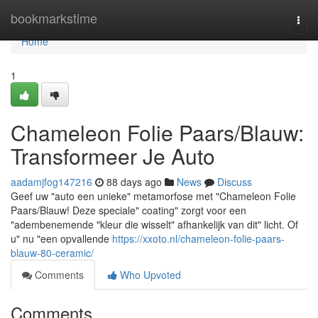
Home
bookmarkstime
Togg
navi
Home
1
Chameleon Folie Paars/Blauw:
Transformeer Je Auto
aadamjfog147216
88 days ago
News
Discuss
Geef uw "auto een unieke" metamorfose met "Chameleon Folie
Paars/Blauw! Deze speciale" coating" zorgt voor een
"adembenemende "kleur die wisselt" afhankelijk van dit" licht. Of
u" nu "een opvallende
https://xxoto.nl/chameleon-folie-paars-
blauw-80-ceramic/
Comments
Who Upvoted
Comments