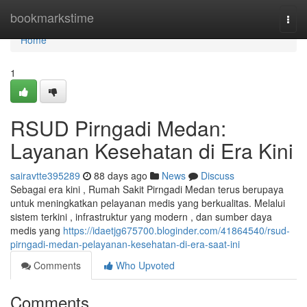
Home
bookmarkstime
Togg
navi
Home
1
RSUD Pirngadi Medan:
Layanan Kesehatan di Era Kini
sairavtte395289
88 days ago
News
Discuss
Sebagai era kini , Rumah Sakit Pirngadi Medan terus berupaya
untuk meningkatkan pelayanan medis yang berkualitas. Melalui
sistem terkini , infrastruktur yang modern , dan sumber daya
medis yang
https://idaetjg675700.bloginder.com/41864540/rsud-
pirngadi-medan-pelayanan-kesehatan-di-era-saat-ini
Comments
Who Upvoted
Comments