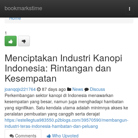
Home
bookmarkstime
Togg
navi
Home
1
Menciptakan Industri Kanopi
Indonesia: Rintangan dan
Kesempatan
joanqqjx221764
87 days ago
News
Discuss
Perkembangan sektor kanopi di Indonesia menawarkan
kesempatan yang besar, namun juga menghadapi hambatan
yang signifikan. Satu kendala utama adalah minimnya akses ke
peralatan pembuatan yang canggih serta derajat
https://estellegtua983550.p2blogs.com/39570590/membangun-
industri-teras-indonesia-hambatan-dan-peluang
Comments
Who Upvoted