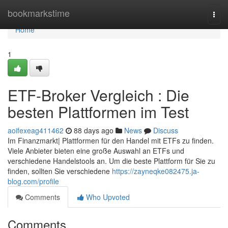
Home
bookmarkstime
Togg
navi
Home
1
ETF-Broker Vergleich : Die
besten Plattformen im Test
aoifexeag411462
88 days ago
News
Discuss
Im Finanzmarkt| Plattformen für den Handel mit ETFs zu finden.
Viele Anbieter bieten eine große Auswahl an ETFs und
verschiedene Handelstools an. Um die beste Plattform für Sie zu
finden, sollten Sie verschiedene
https://zayneqke082475.ja-
blog.com/profile
Comments
Who Upvoted
Comments