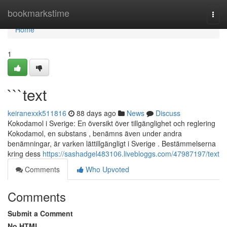
Home
bookmarkstime
Togg
navi
Home
1
```text
keiranexxk511816
88 days ago
News
Discuss
Kokodamol i Sverige: En översikt över tillgänglighet och reglering
Kokodamol, en substans , benämns även under andra
benämningar, är varken lättillgängligt i Sverige . Bestämmelserna
kring dess
https://sashadgel483106.livebloggs.com/47987197/text
Comments
Who Upvoted
Comments
Submit a Comment
No HTML