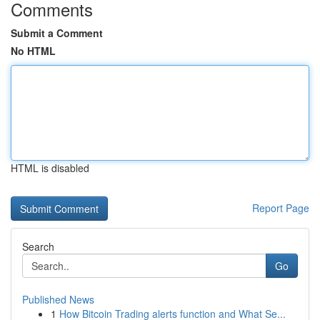
Comments
Submit a Comment
No HTML
HTML is disabled
Report Page
Search
Go
Published News
1
How Bitcoin Trading alerts function and What Se...