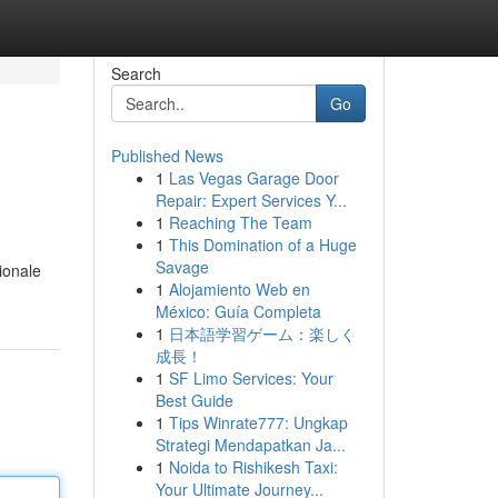
Search
Go
Published News
1
Las Vegas Garage Door
Repair: Expert Services Y...
1
Reaching The Team
1
This Domination of a Huge
Savage
ionale
1
Alojamiento Web en
México: Guía Completa
1
日本語学習ゲーム：楽しく
成長！
1
SF Limo Services: Your
Best Guide
1
Tips Winrate777: Ungkap
Strategi Mendapatkan Ja...
1
Noida to Rishikesh Taxi:
Your Ultimate Journey...