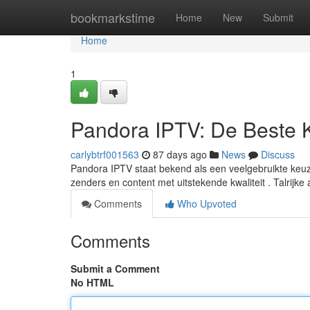
Home
bookmarkstime
Home
New
Submit
Home
1
Pandora IPTV: De Beste 
carlybtrf001563
87 days ago
News
Discuss
Pandora IPTV staat bekend als een veelgebruikte keuz
zenders en content met uitstekende kwaliteit . Talrijk
Comments
Who Upvoted
Comments
Submit a Comment
No HTML