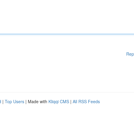
Rep
d
|
Top Users
| Made with
Kliqqi CMS
|
All RSS Feeds