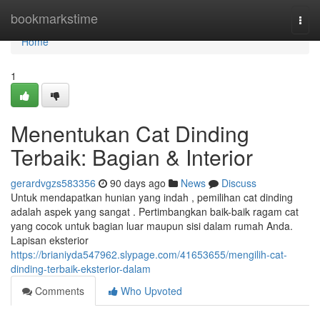
Home
bookmarkstime
Togg
navi
Home
1
Menentukan Cat Dinding
Terbaik: Bagian & Interior
gerardvgzs583356
90 days ago
News
Discuss
Untuk mendapatkan hunian yang indah , pemilihan cat dinding
adalah aspek yang sangat . Pertimbangkan baik-baik ragam cat
yang cocok untuk bagian luar maupun sisi dalam rumah Anda.
Lapisan eksterior
https://brianiyda547962.slypage.com/41653655/mengilih-cat-
dinding-terbaik-eksterior-dalam
Comments
Who Upvoted