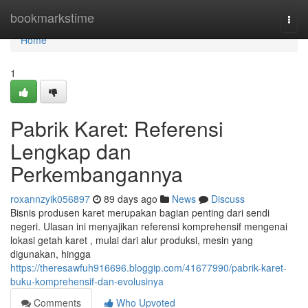
Home
bookmarkstime
Togg
navi
Home
1
Pabrik Karet: Referensi
Lengkap dan
Perkembangannya
roxannzyik056897
89 days ago
News
Discuss
Bisnis produsen karet merupakan bagian penting dari sendi
negeri. Ulasan ini menyajikan referensi komprehensif mengenai
lokasi getah karet , mulai dari alur produksi, mesin yang
digunakan, hingga
https://theresawfuh916696.bloggip.com/41677990/pabrik-karet-
buku-komprehensif-dan-evolusinya
Comments
Who Upvoted