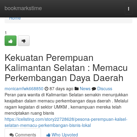
Home
bookmarkstime
Togg
navi
Home
1
Kekuatan Perempuan
Kalimantan Selatan : Memacu
Perkembangan Daya Daerah
monicamfwk668850
87 days ago
News
Discuss
Peran para wanita di Kalimantan Selatan semakin menunjukkan
keajaiban dalam memacu perkembangan daya daerah . Melalui
ragam kegiatan di sektor UMKM , kemampuan mereka telah
menciptakan ruang bisnis
https://icelisting.com/story22728628/pesona-perempuan-kalsel-
selatan-memacu-perkembangan-bisnis-lokal
Comments
Who Upvoted