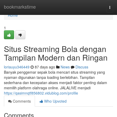
Home
bookmarkstime
Togg
navi
Home
1
Situs Streaming Bola dengan
Tampilan Modern dan Ringan
loriauyu346449
87 days ago
News
Discuss
Banyak penggemar sepak bola mencari situs streaming yang
nyaman digunakan tanpa loading berlebihan. Tampilan
sederhana dan kecepatan akses menjadi faktor penting dalam
memilih platform olahraga online. JALALIVE menjadi
https://qasimnqtf856802.vidublog.com/profile
Comments
Who Upvoted
Comments