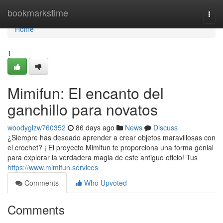
Home
bookmarkstime
Togg
navi
Home
1
Mimifun: El encanto del
ganchillo para novatos
woodyglzw760352
86 days ago
News
Discuss
¿Siempre has deseado aprender a crear objetos maravillosas con
el crochet? ¡ El proyecto Mimifun te proporciona una forma genial
para explorar la verdadera magia de este antiguo oficio! Tus
https://www.mimifun.services
Comments
Who Upvoted
Comments