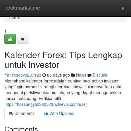
Home
bookmarkstime
Togg
navi
Home
1
Kalender Forex: Tips Lengkap
untuk Investor
francesoevg237123
85 days ago
News
Discuss
Memahami kalender forex adalah penting bagi setiap investor
yang ingin berhasil strategi mereka. Jadwal ini menyajikan data
mengenai peristiwa ekonomi utama yang dapat menggerakkan
harga mata uang. Periksa teliti
https://hassangyaz360523.wikievia.com/user
Comments
Who Upvoted
Comments