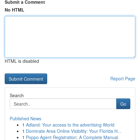
Submit a Comment
No HTML
HTML is disabled
Report Page
Search
Go
Published News
1
Adland: Your access to the advertising World
1
Dominate Area Online Visibility: Your Florida H...
1
Poppo Agent Registration: A Complete Manual