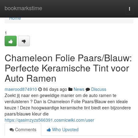
Home
bookmarkstime
Togg
navi
Home
1
Chameleon Folie Paars/Blauw:
Perfecte Keramische Tint voor
Auto Ramen
maerood874910
86 days ago
News
Discuss
Zoekt jij naar een geweldige manier om de auto ramen te
verduisteren ? Dan is Chameleon Folie Paars/Blauw een ideale
keuze ! Deze hoogwaardige keramische tint biedt een bijzondere
paars/blauwe kleur die
https://qasimzyzs566391.cosmicwiki.com/user
Comments
Who Upvoted